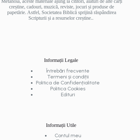
Metanoia, aceste materiale ajung la cititori, alături de alte cărți
creștine, cadouri, muzică, reviste, jocuri și produse de
papetărie. Astfel, Societatea Biblică sprijină răspândirea
Scripturii și a resurselor creștine..
Informații Legale
Întrebări frecvente
Termeni și condiții
Politica de Confidențialitate
Politica Cookies
Edituri
Informații Utile
Contul meu