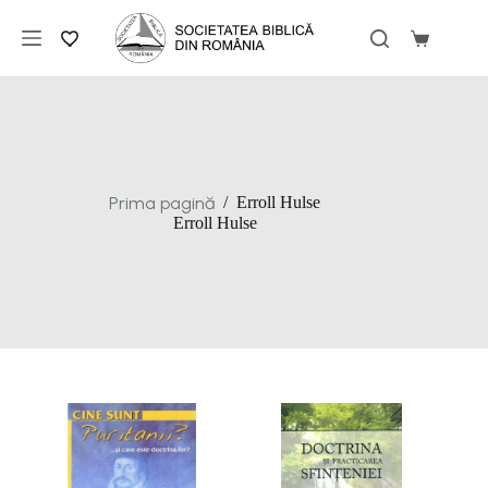
Sari
la
Coș
conținut
de
cumpărăt
Prima pagină
/
Erroll Hulse
Erroll Hulse