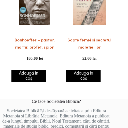
Bonhoeffer – pastor,
Sapte femei si secretul
martir, profet, spion
maretiei lor
105,00
lei
52,00
lei
Adaugă în
Adaugă în
coș
coș
Ce face Societatea Biblică?
Societatea Biblică își desfășoară activitatea prin Editura
Metanoia și Librăria Metanoia. Editura Metanoia a publicat
de-a lungul timpului Biblii, Noul Testament, cărți de cântări,
materiale de studiu biblic, predici, comentarii și cărți pentru