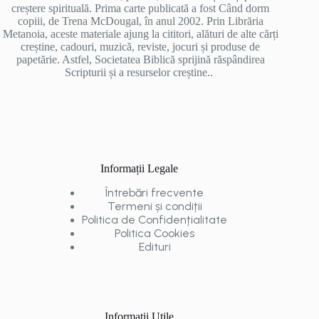
creștere spirituală. Prima carte publicată a fost Când dorm
copiii, de Trena McDougal, în anul 2002. Prin Librăria
Metanoia, aceste materiale ajung la cititori, alături de alte cărți
creștine, cadouri, muzică, reviste, jocuri și produse de
papetărie. Astfel, Societatea Biblică sprijină răspândirea
Scripturii și a resurselor creștine..
Informații Legale
Întrebări frecvente
Termeni și condiții
Politica de Confidențialitate
Politica Cookies
Edituri
Informații Utile