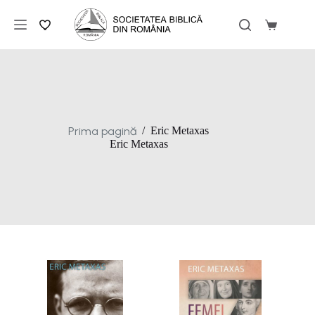
Sari
la
Coș
conținut
de
cumpărăt
Prima pagină
/
Eric Metaxas
Eric Metaxas