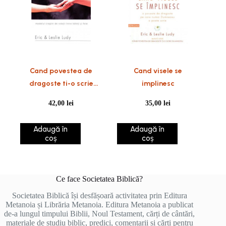
Cand povestea de
Cand visele se
dragoste ti-o scrie
implinesc
Dumnezeu
42,00
lei
35,00
lei
Adaugă în
Adaugă în
coș
coș
Ce face Societatea Biblică?
Societatea Biblică își desfășoară activitatea prin Editura
Metanoia și Librăria Metanoia. Editura Metanoia a publicat
de-a lungul timpului Biblii, Noul Testament, cărți de cântări,
materiale de studiu biblic, predici, comentarii și cărți pentru