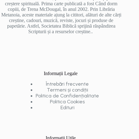
creștere spirituală. Prima carte publicată a fost Când dorm
copiii, de Trena McDougal, în anul 2002. Prin Librăria
Metanoia, aceste materiale ajung la cititori, alături de alte cărți
creștine, cadouri, muzică, reviste, jocuri și produse de
papetărie. Astfel, Societatea Biblică sprijină răspândirea
Scripturii și a resurselor creștine..
Informații Legale
Întrebări frecvente
Termeni și condiții
Politica de Confidențialitate
Politica Cookies
Edituri
Informații Utile