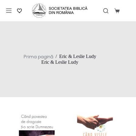
Sari
la
Coș
conținut
de
cumpărăt
Prima pagină
/
Eric & Leslie Ludy
Eric & Leslie Ludy