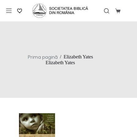
Sari
la
Coș
conținut
de
cumpărăt
Prima pagină
/
Elizabeth Yates
Elizabeth Yates