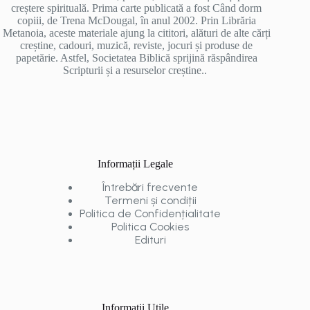
creștere spirituală. Prima carte publicată a fost Când dorm
copiii, de Trena McDougal, în anul 2002. Prin Librăria
Metanoia, aceste materiale ajung la cititori, alături de alte cărți
creștine, cadouri, muzică, reviste, jocuri și produse de
papetărie. Astfel, Societatea Biblică sprijină răspândirea
Scripturii și a resurselor creștine..
Informații Legale
Întrebări frecvente
Termeni și condiții
Politica de Confidențialitate
Politica Cookies
Edituri
Informații Utile