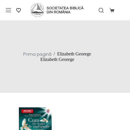
Sari
la
Coș
conținut
de
cumpărăt
Prima pagină
/
Elizabeth Georege
Elizabeth Georege