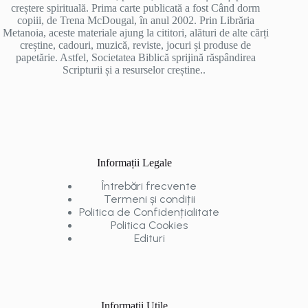
creștere spirituală. Prima carte publicată a fost Când dorm
copiii, de Trena McDougal, în anul 2002. Prin Librăria
Metanoia, aceste materiale ajung la cititori, alături de alte cărți
creștine, cadouri, muzică, reviste, jocuri și produse de
papetărie. Astfel, Societatea Biblică sprijină răspândirea
Scripturii și a resurselor creștine..
Informații Legale
Întrebări frecvente
Termeni și condiții
Politica de Confidențialitate
Politica Cookies
Edituri
Informații Utile