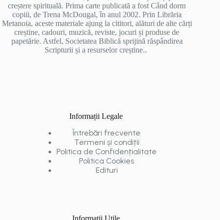
creștere spirituală. Prima carte publicată a fost Când dorm
copiii, de Trena McDougal, în anul 2002. Prin Librăria
Metanoia, aceste materiale ajung la cititori, alături de alte cărți
creștine, cadouri, muzică, reviste, jocuri și produse de
papetărie. Astfel, Societatea Biblică sprijină răspândirea
Scripturii și a resurselor creștine..
Informații Legale
Întrebări frecvente
Termeni și condiții
Politica de Confidențialitate
Politica Cookies
Edituri
Informații Utile