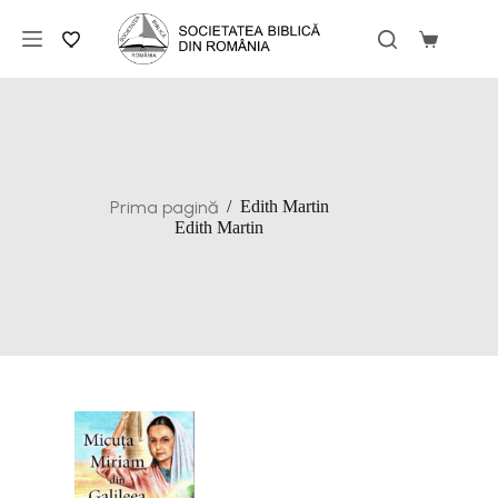
Sari
la
Coș
conținut
de
cumpărăt
Prima pagină
/
Edith Martin
Edith Martin