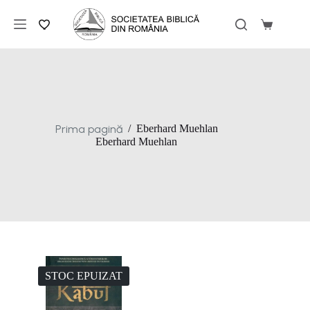
Sari
la
Coș
conținut
de
cumpărăt
Prima pagină
/
Eberhard Muehlan
Eberhard Muehlan
STOC EPUIZAT