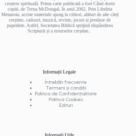
creștere spirituală. Prima carte publicată a fost Când dorm
copiii, de Trena McDougal, în anul 2002. Prin Librăria
Metanoia, aceste materiale ajung la cititori, alături de alte cărți
creștine, cadouri, muzică, reviste, jocuri și produse de
papetărie. Astfel, Societatea Biblică sprijină răspândirea
Scripturii și a resurselor creștine..
Informații Legale
Întrebări frecvente
Termeni și condiții
Politica de Confidențialitate
Politica Cookies
Edituri
Informații Utile