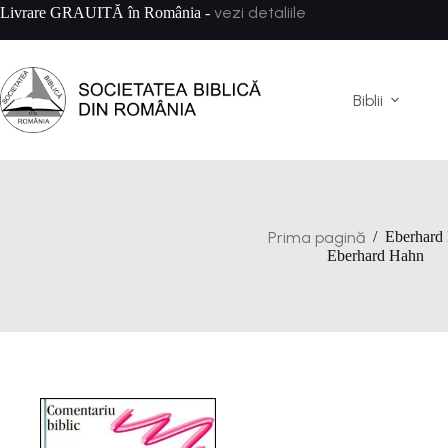
Sari
vezi detaliile
Livrare GRAUITĂ în România -
la
conținut
Biblii
Prima pagină
/
Eberhard
Eberhard Hahn