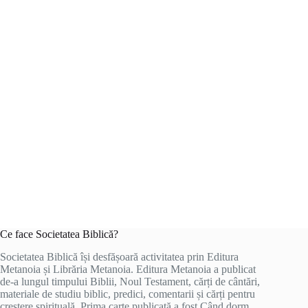
Ce face Societatea Biblică?
Societatea Biblică își desfășoară activitatea prin Editura
Metanoia și Librăria Metanoia. Editura Metanoia a publicat
de-a lungul timpului Biblii, Noul Testament, cărți de cântări,
materiale de studiu biblic, predici, comentarii și cărți pentru
creștere spirituală. Prima carte publicată a fost Când dorm