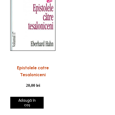
Epistolele catre
Tesaloniceni
20,00
lei
Adaugă în
coș