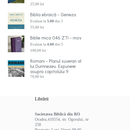
25,00
lei
Biblia ebraică - Geneza
Evaluat la
5.00
din 5
55,00
lei
Biblie mica 046 ZTI - mov
Evaluat la
4.00
din 5
100,00
lei
Romani - Planul suveran al
lui Dumnezeu. Expunere
asupra capitolului 9
70,00
lei
Librării
Societatea Biblică din RO
Oradea,410554, str. Ogorului, nr
258
Program: Luni-Vineri 08:00-