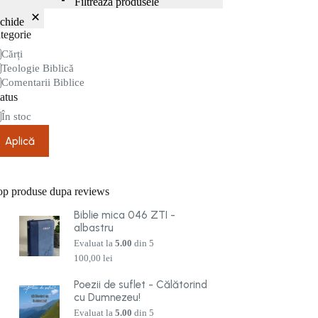
Filtrează produsele
nchide
tegorie
tegorie
Cărți
Teologie Biblică
Comentarii Biblice
atus
are
În stoc
Aplică
op produse dupa reviews
Biblie mica 046 ZTI -
albastru
Evaluat la
5.00
din 5
100,00
lei
Poezii de suflet - Călătorind
cu Dumnezeu!
Evaluat la
5.00
din 5