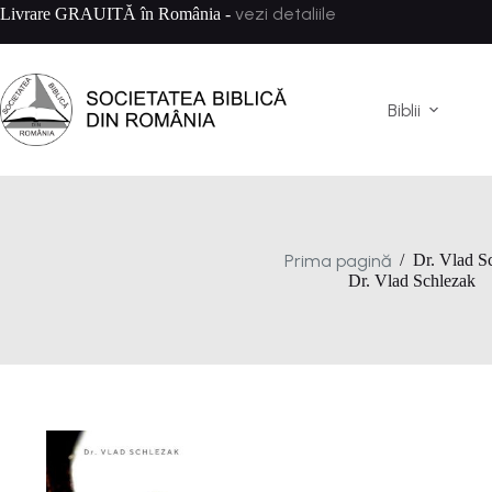
Sari
vezi detaliile
Livrare GRAUITĂ în România -
la
conținut
Biblii
Prima pagină
/
Dr. Vlad S
Dr. Vlad Schlezak