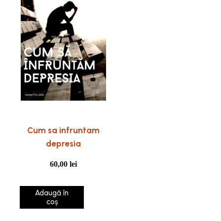
Cum sa infruntam
depresia
60,00
lei
Adaugă în
coș