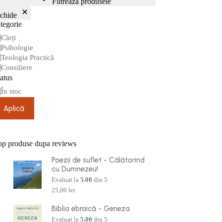
Filtrează produsele
nchide
tegorie
tegorie
Cărți
Psihologie
Teologia Practică
Consiliere
atus
are
În stoc
Aplică
op produse dupa reviews
Poezii de suflet - Călătorind
cu Dumnezeu!
Evaluat la
5.00
din 5
25,00
lei
Biblia ebraică - Geneza
Evaluat la
5.00
din 5