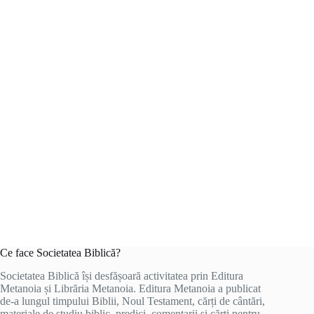
Ce face Societatea Biblică?
Societatea Biblică își desfășoară activitatea prin Editura
Metanoia și Librăria Metanoia. Editura Metanoia a publicat
de-a lungul timpului Biblii, Noul Testament, cărți de cântări,
materiale de studiu biblic, predici, comentarii și cărți pentru