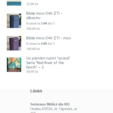
55,00
lei
Biblie mica 046 ZTI -
albastru
Evaluat la
5.00
din 5
100,00
lei
Biblie mica 046 ZTI - mov
Evaluat la
4.00
din 5
100,00
lei
Un pământ numit "acasă".
Seria "Red River of the
North" – 3
39,00
lei
Librării
Societatea Biblică din RO
Oradea,410554, str. Ogorului, nr