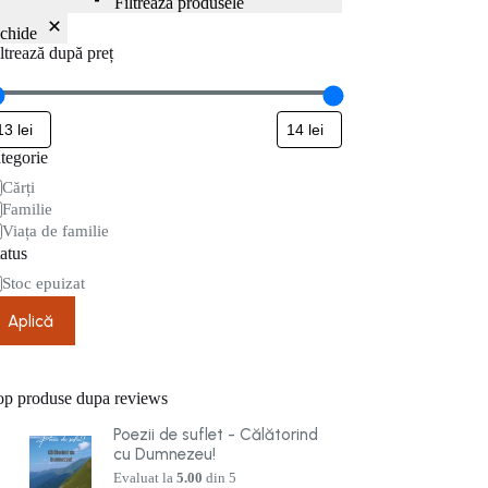
Filtrează produsele
nchide
ltrează după preț
tegorie
tegorie
Cărți
Familie
Viața de familie
atus
are
Stoc epuizat
Aplică
op produse dupa reviews
Poezii de suflet - Călătorind
cu Dumnezeu!
Evaluat la
5.00
din 5