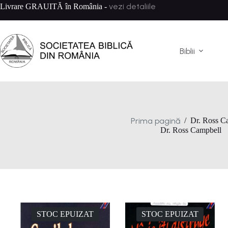
Sari
vezi detaliile
Livrare GRAUITĂ în România -
la
conținut
Biblii
Prima pagină
/
Dr. Ross C
Dr. Ross Campbell
STOC EPUIZAT
STOC EPUIZAT