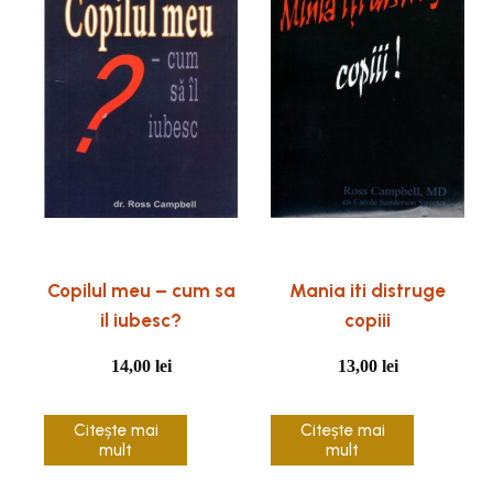
Copilul meu – cum sa
Mania iti distruge
il iubesc?
copiii
14,00
lei
13,00
lei
Citește mai
Citește mai
mult
mult