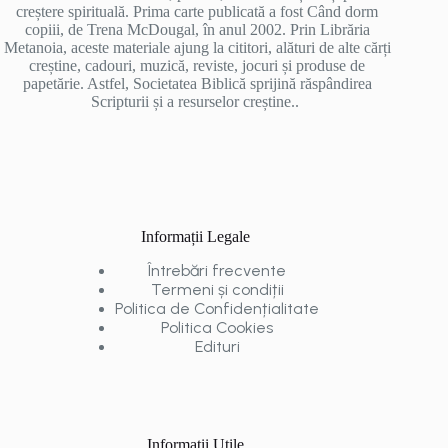
creștere spirituală. Prima carte publicată a fost Când dorm
copiii, de Trena McDougal, în anul 2002. Prin Librăria
Metanoia, aceste materiale ajung la cititori, alături de alte cărți
creștine, cadouri, muzică, reviste, jocuri și produse de
papetărie. Astfel, Societatea Biblică sprijină răspândirea
Scripturii și a resurselor creștine..
Informații Legale
Întrebări frecvente
Termeni și condiții
Politica de Confidențialitate
Politica Cookies
Edituri
Informații Utile