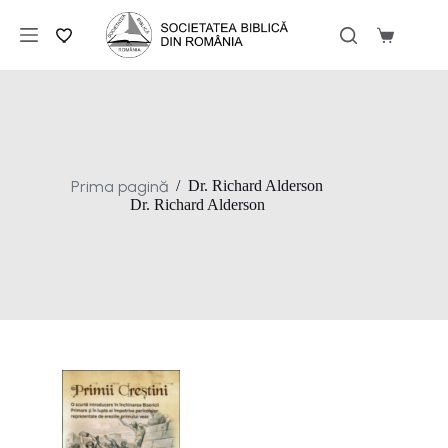
Sari
la
Coș
conținut
de
cumpărăt
Prima pagină
/
Dr. Richard Alderson
Dr. Richard Alderson