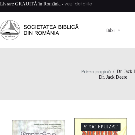
Sari
vezi detaliile
Livrare GRAUITĂ în România -
la
conținut
Biblii
Prima pagină
/
Dr. Jack 
Dr. Jack Deere
STOC EPUIZAT