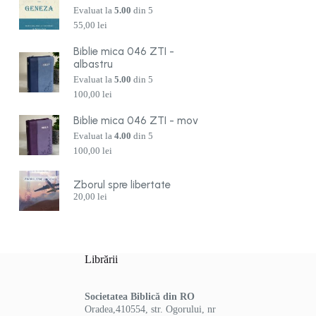
Evaluat la
5.00
din 5
55,00
lei
Biblie mica 046 ZTI -
albastru
Evaluat la
5.00
din 5
100,00
lei
Biblie mica 046 ZTI - mov
Evaluat la
4.00
din 5
100,00
lei
Zborul spre libertate
20,00
lei
Librării
Societatea Biblică din RO
Oradea,410554, str. Ogorului, nr