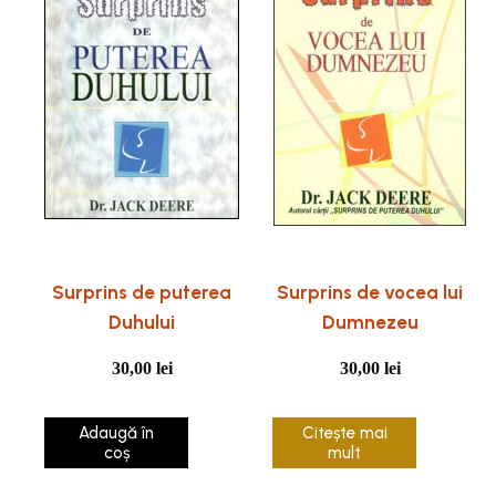
Surprins de puterea
Surprins de vocea lui
Duhului
Dumnezeu
30,00
lei
30,00
lei
Adaugă în
Citește mai
coș
mult