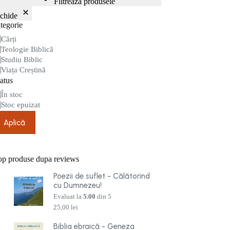
Filtrează produsele
nchide
tegorie
tegorie
Cărți
Teologie Biblică
Studiu Biblic
Viața Creștină
atus
are
În stoc
Stoc epuizat
Aplică
op produse dupa reviews
Poezii de suflet - Călătorind
cu Dumnezeu!
Evaluat la
5.00
din 5
25,00
lei
Biblia ebraică - Geneza