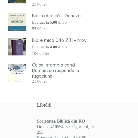
25,00
lei
Biblia ebraică - Geneza
Evaluat la
5.00
din 5
55,00
lei
Biblie mica 046 ZTI - mov
Evaluat la
4.00
din 5
100,00
lei
Ce se intampla cand
Dumnezeu raspunde la
rugaciune
21,00
lei
Librării
Societatea Biblică din RO
Oradea,410554, str. Ogorului, nr
258
Program: Luni-Vineri 08:00-