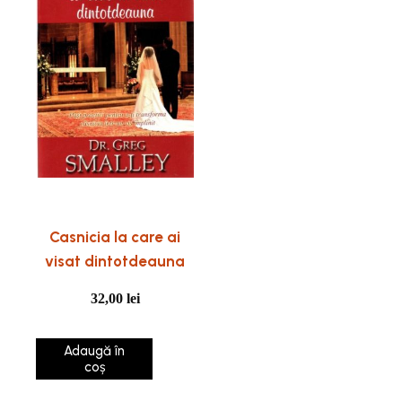
Casnicia la care ai
visat dintotdeauna
32,00
lei
Adaugă în
coș