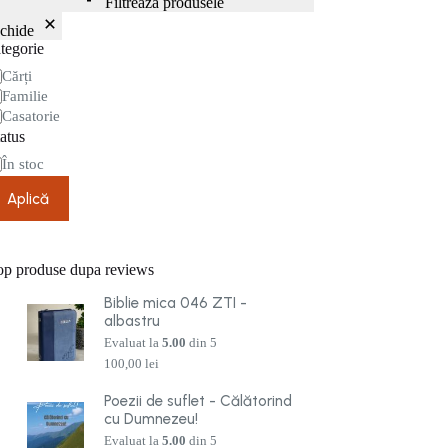
Filtrează produsele
nchide
tegorie
tegorie
Cărți
Familie
Casatorie
atus
are
În stoc
Aplică
op produse dupa reviews
Biblie mica 046 ZTI -
albastru
Evaluat la
5.00
din 5
100,00
lei
Poezii de suflet - Călătorind
cu Dumnezeu!
Evaluat la
5.00
din 5