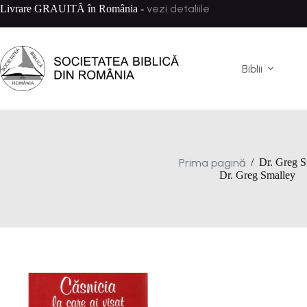
Sari
vezi detaliile
Livrare GRAUITĂ în România -
la
conținut
Biblii
Prima pagină
/
Dr. Greg S
Dr. Greg Smalley