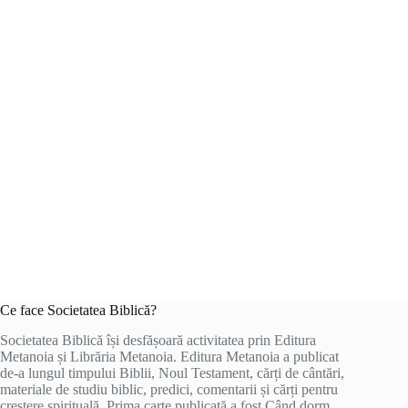
Ce face Societatea Biblică?
Societatea Biblică își desfășoară activitatea prin Editura
Metanoia și Librăria Metanoia. Editura Metanoia a publicat
de-a lungul timpului Biblii, Noul Testament, cărți de cântări,
materiale de studiu biblic, predici, comentarii și cărți pentru
creștere spirituală. Prima carte publicată a fost Când dorm