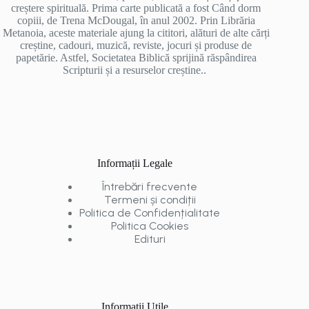
creștere spirituală. Prima carte publicată a fost Când dorm
copiii, de Trena McDougal, în anul 2002. Prin Librăria
Metanoia, aceste materiale ajung la cititori, alături de alte cărți
creștine, cadouri, muzică, reviste, jocuri și produse de
papetărie. Astfel, Societatea Biblică sprijină răspândirea
Scripturii și a resurselor creștine..
Informații Legale
Întrebări frecvente
Termeni și condiții
Politica de Confidențialitate
Politica Cookies
Edituri
Informații Utile