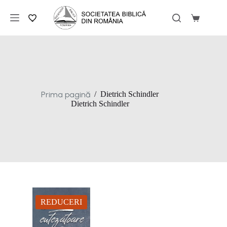
Sari
la
Coș
conținut
de
cumpărăt
Prima pagină
/
Dietrich Schindler
Dietrich Schindler
REDUCERI