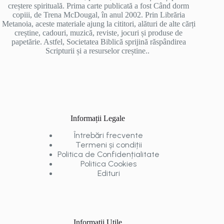
creștere spirituală. Prima carte publicată a fost Când dorm
copiii, de Trena McDougal, în anul 2002. Prin Librăria
Metanoia, aceste materiale ajung la cititori, alături de alte cărți
creștine, cadouri, muzică, reviste, jocuri și produse de
papetărie. Astfel, Societatea Biblică sprijină răspândirea
Scripturii și a resurselor creștine..
Informații Legale
Întrebări frecvente
Termeni și condiții
Politica de Confidențialitate
Politica Cookies
Edituri
Informații Utile