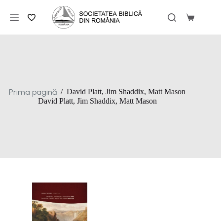
Sari
la
Coș
conținut
de
cumpărăt
Prima pagină
/
David Platt, Jim Shaddix, Matt Mason
David Platt, Jim Shaddix, Matt Mason