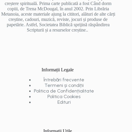
creștere spirituală. Prima carte publicată a fost Când dorm
copiii, de Trena McDougal, în anul 2002. Prin Librăria
Metanoia, aceste materiale ajung la cititori, alături de alte cărți
creștine, cadouri, muzică, reviste, jocuri și produse de
papetărie. Astfel, Societatea Biblică sprijină răspândirea
Scripturii și a resurselor creștine..
Informații Legale
Întrebări frecvente
Termeni și condiții
Politica de Confidențialitate
Politica Cookies
Edituri
Informații Utile