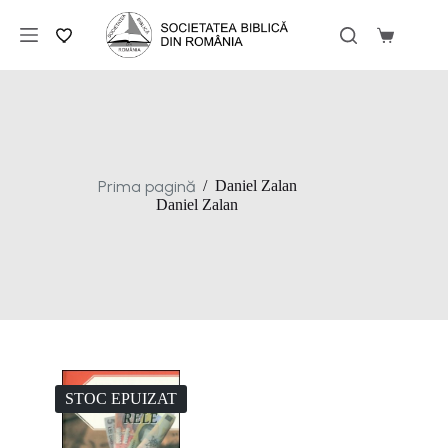
Sari
la
Coș
conținut
de
cumpărăt
Prima pagină
/
Daniel Zalan
Daniel Zalan
STOC EPUIZAT