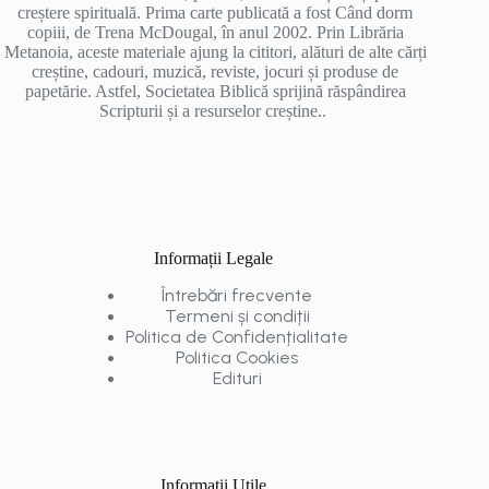
creștere spirituală. Prima carte publicată a fost Când dorm
copiii, de Trena McDougal, în anul 2002. Prin Librăria
Metanoia, aceste materiale ajung la cititori, alături de alte cărți
creștine, cadouri, muzică, reviste, jocuri și produse de
papetărie. Astfel, Societatea Biblică sprijină răspândirea
Scripturii și a resurselor creștine..
Informații Legale
Întrebări frecvente
Termeni și condiții
Politica de Confidențialitate
Politica Cookies
Edituri
Informații Utile