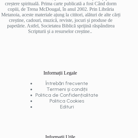
creștere spirituală. Prima carte publicată a fost Când dorm
copiii, de Trena McDougal, în anul 2002. Prin Librăria
Metanoia, aceste materiale ajung la cititori, alături de alte cărți
creștine, cadouri, muzică, reviste, jocuri și produse de
papetărie. Astfel, Societatea Biblică sprijină răspândirea
Scripturii și a resurselor creștine..
Informații Legale
Întrebări frecvente
Termeni și condiții
Politica de Confidențialitate
Politica Cookies
Edituri
Informații Utile