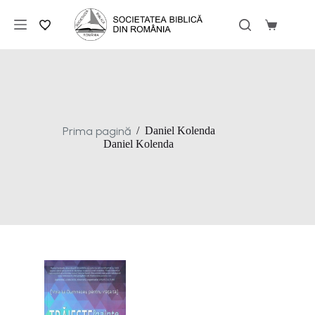
Sari
la
Coș
conținut
de
cumpărăt
Prima pagină
/
Daniel Kolenda
Daniel Kolenda