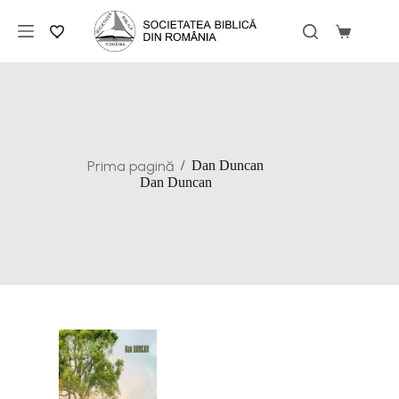
Sari
la
Coș
conținut
de
cumpărăt
Prima pagină
/
Dan Duncan
Dan Duncan