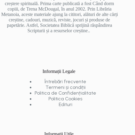
creștere spirituală. Prima carte publicată a fost Când dorm
copiii, de Trena McDougal, în anul 2002. Prin Librăria
Metanoia, aceste materiale ajung la cititori, alături de alte cărți
creștine, cadouri, muzică, reviste, jocuri și produse de
papetărie. Astfel, Societatea Biblică sprijină răspândirea
Scripturii și a resurselor creștine..
Informații Legale
Întrebări frecvente
Termeni și condiții
Politica de Confidențialitate
Politica Cookies
Edituri
Informații Utile