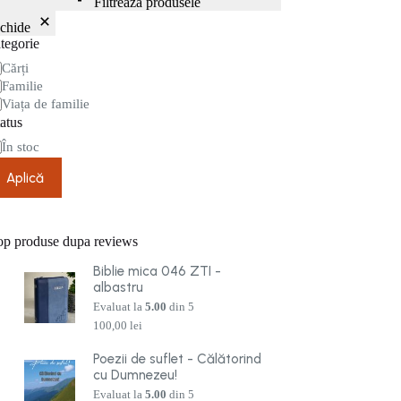
Filtrează produsele
nchide
tegorie
tegorie
Cărți
Familie
Viața de familie
atus
are
În stoc
Aplică
op produse dupa reviews
Biblie mica 046 ZTI -
albastru
Evaluat la
5.00
din 5
100,00
lei
Poezii de suflet - Călătorind
cu Dumnezeu!
Evaluat la
5.00
din 5