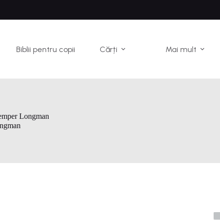
Biblii pentru copii
Cărți
Mai mult
remper Longman
ongman