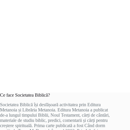
Ce face Societatea Biblică?
Societatea Biblică își desfășoară activitatea prin Editura
Metanoia și Librăria Metanoia. Editura Metanoia a publicat
de-a lungul timpului Biblii, Noul Testament, cărți de cântări,
materiale de studiu biblic, predici, comentarii și cărți pentru
creștere spirituală. Prima carte publicată a fost Când dorm