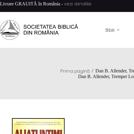
Sari
vezi detaliile
Livrare GRAUITĂ în România -
la
conținut
Biblii
Prima pagină
/
Dan B. Allender, T
Dan B. Allender, Tremper L