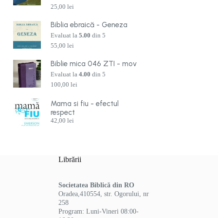
25,00
lei
Biblia ebraică - Geneza
Evaluat la
5.00
din 5
55,00
lei
Biblie mica 046 ZTI - mov
Evaluat la
4.00
din 5
100,00
lei
Mama si fiu - efectul
respect
42,00
lei
Librării
Societatea Biblică din RO
Oradea,410554, str. Ogorului, nr
258
Program: Luni-Vineri 08:00-