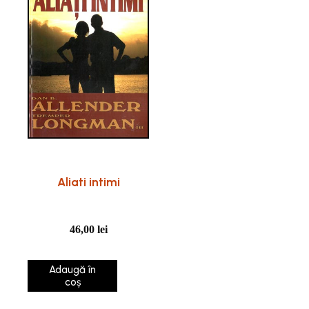
Aliati intimi
46,00
lei
Adaugă în
coș