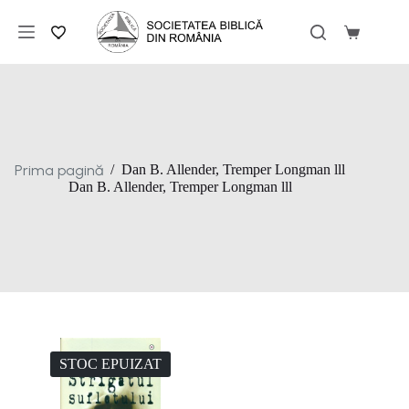
Sari
la
Coș
conținut
de
cumpărăt
Prima pagină
/
Dan B. Allender, Tremper Longman lll
Dan B. Allender, Tremper Longman lll
STOC EPUIZAT