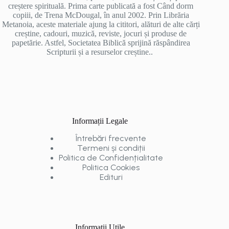
creștere spirituală. Prima carte publicată a fost Când dorm
copiii, de Trena McDougal, în anul 2002. Prin Librăria
Metanoia, aceste materiale ajung la cititori, alături de alte cărți
creștine, cadouri, muzică, reviste, jocuri și produse de
papetărie. Astfel, Societatea Biblică sprijină răspândirea
Scripturii și a resurselor creștine..
Informații Legale
Întrebări frecvente
Termeni și condiții
Politica de Confidențialitate
Politica Cookies
Edituri
Informații Utile