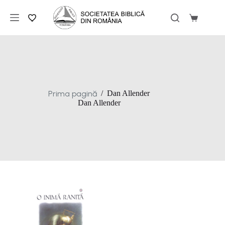
Sari
la
Coș
conținut
de
cumpărăt
Prima pagină
/
Dan Allender
Dan Allender