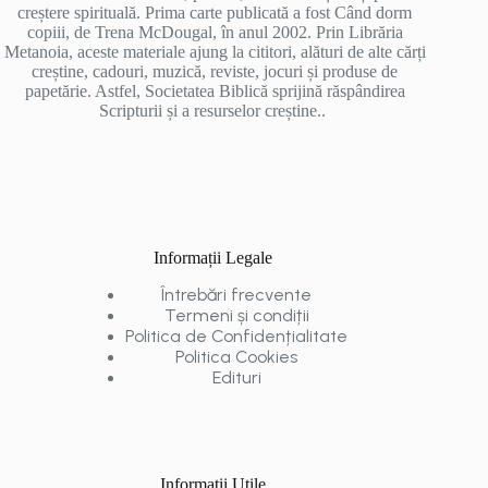
creștere spirituală. Prima carte publicată a fost Când dorm
copiii, de Trena McDougal, în anul 2002. Prin Librăria
Metanoia, aceste materiale ajung la cititori, alături de alte cărți
creștine, cadouri, muzică, reviste, jocuri și produse de
papetărie. Astfel, Societatea Biblică sprijină răspândirea
Scripturii și a resurselor creștine..
Informații Legale
Întrebări frecvente
Termeni și condiții
Politica de Confidențialitate
Politica Cookies
Edituri
Informații Utile