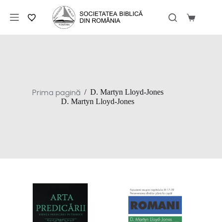
Sari
la
Coș
conținut
de
cumpărăt
Prima pagină
/
D. Martyn Lloyd-Jones
D. Martyn Lloyd-Jones