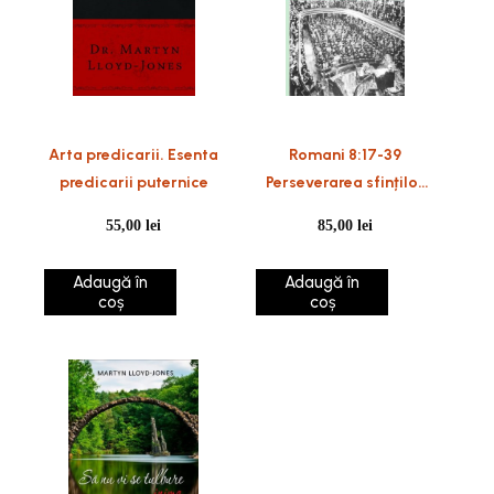
Arta predicarii. Esenta
Romani 8:17-39
predicarii puternice
Perseverarea sfinților
până la capăt
55,00
lei
85,00
lei
Adaugă în
Adaugă în
coș
coș