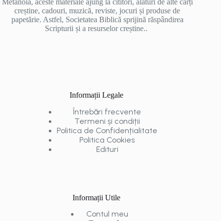
Metanoia, aceste materiale ajung la cititori, alături de alte cărți
creștine, cadouri, muzică, reviste, jocuri și produse de
papetărie. Astfel, Societatea Biblică sprijină răspândirea
Scripturii și a resurselor creștine..
Informații Legale
Întrebări frecvente
Termeni și condiții
Politica de Confidențialitate
Politica Cookies
Edituri
Informații Utile
Contul meu