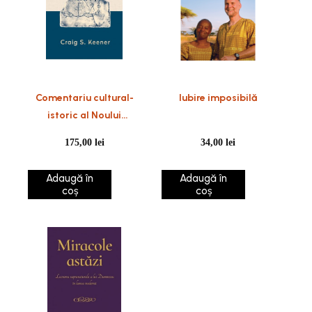
Comentariu cultural-
Iubire imposibilă
istoric al Noului
Testament
175,00
lei
34,00
lei
Adaugă în
Adaugă în
coș
coș