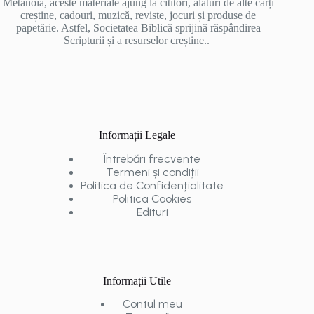
Metanoia, aceste materiale ajung la cititori, alături de alte cărți
creștine, cadouri, muzică, reviste, jocuri și produse de
papetărie. Astfel, Societatea Biblică sprijină răspândirea
Scripturii și a resurselor creștine..
Informații Legale
Întrebări frecvente
Termeni și condiții
Politica de Confidențialitate
Politica Cookies
Edituri
Informații Utile
Contul meu