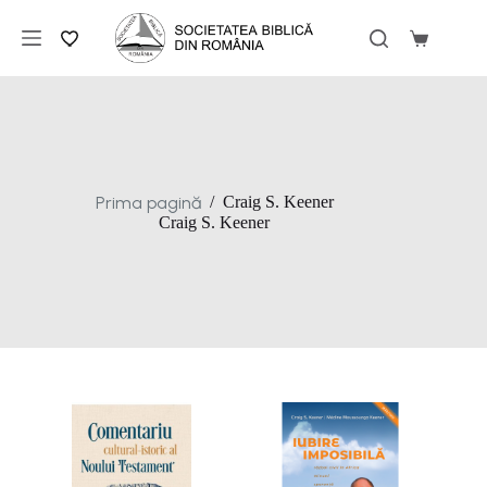
Sari
la
Coș
conținut
de
cumpărăt
Prima pagină
/
Craig S. Keener
Craig S. Keener