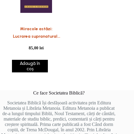
Miracole astăzi:
Lucrarea supranaturală
a lui Dumnezeu în lumea
85,00
lei
modernă
Adaugă în
coș
Ce face Societatea Biblică?
Societatea Biblică își desfășoară activitatea prin Editura
Metanoia și Librăria Metanoia. Editura Metanoia a publicat
de-a lungul timpului Biblii, Noul Testament, cărți de cântări,
materiale de studiu biblic, predici, comentarii și cărți pentru
creștere spirituală. Prima carte publicată a fost Când dorm
copiii, de Trena McDougal, în anul 2002. Prin Librăria