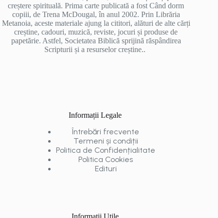
creștere spirituală. Prima carte publicată a fost Când dorm
copiii, de Trena McDougal, în anul 2002. Prin Librăria
Metanoia, aceste materiale ajung la cititori, alături de alte cărți
creștine, cadouri, muzică, reviste, jocuri și produse de
papetărie. Astfel, Societatea Biblică sprijină răspândirea
Scripturii și a resurselor creștine..
Informații Legale
Întrebări frecvente
Termeni și condiții
Politica de Confidențialitate
Politica Cookies
Edituri
Informații Utile