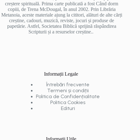
creștere spirituală. Prima carte publicată a fost Când dorm
copiii, de Trena McDougal, în anul 2002. Prin Librăria
Metanoia, aceste materiale ajung la cititori, alături de alte cărți
creștine, cadouri, muzică, reviste, jocuri și produse de
papetărie. Astfel, Societatea Biblică sprijină răspândirea
Scripturii și a resurselor creștine..
Informații Legale
Întrebări frecvente
Termeni și condiții
Politica de Confidențialitate
Politica Cookies
Edituri
Informații Utile