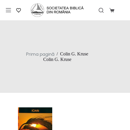
Sari
la
Coș
conținut
de
cumpărăt
Prima pagină
/
Colin G. Kruse
Colin G. Kruse