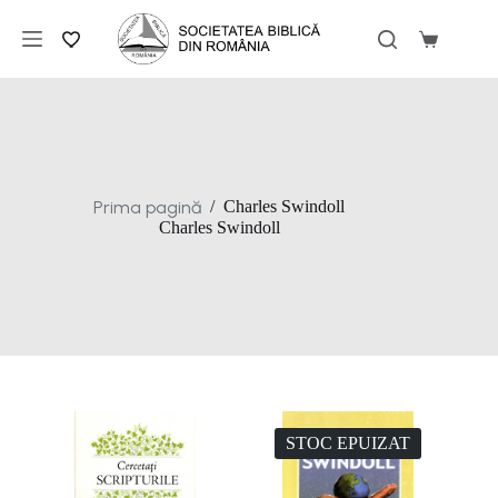
Sari
la
Coș
conținut
de
cumpărăt
Prima pagină
/
Charles Swindoll
Charles Swindoll
STOC EPUIZAT