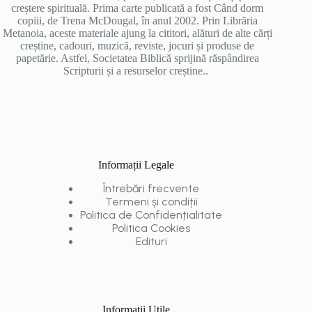
creștere spirituală. Prima carte publicată a fost Când dorm
copiii, de Trena McDougal, în anul 2002. Prin Librăria
Metanoia, aceste materiale ajung la cititori, alături de alte cărți
creștine, cadouri, muzică, reviste, jocuri și produse de
papetărie. Astfel, Societatea Biblică sprijină răspândirea
Scripturii și a resurselor creștine..
Informații Legale
Întrebări frecvente
Termeni și condiții
Politica de Confidențialitate
Politica Cookies
Edituri
Informații Utile