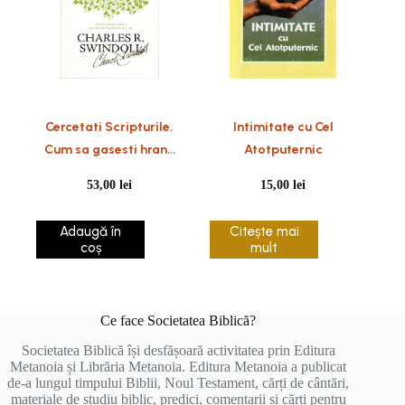
Cercetati Scripturile.
Intimitate cu Cel
Cum sa gasesti hrana
Atotputernic
de care are nevoie
53,00
lei
15,00
lei
sufletul tau (coperta
flexibila)
Adaugă în
Citește mai
coș
mult
Ce face Societatea Biblică?
Societatea Biblică își desfășoară activitatea prin Editura
Metanoia și Librăria Metanoia. Editura Metanoia a publicat
de-a lungul timpului Biblii, Noul Testament, cărți de cântări,
materiale de studiu biblic, predici, comentarii și cărți pentru