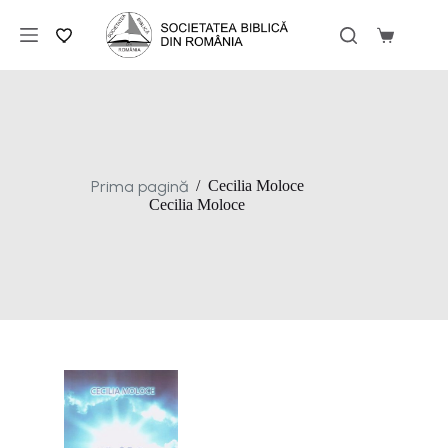
Sari
la
Coș
conținut
de
cumpărăt
Prima pagină
/
Cecilia Moloce
Cecilia Moloce