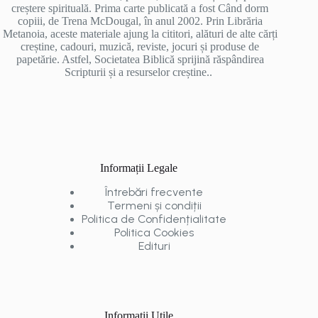
creștere spirituală. Prima carte publicată a fost Când dorm
copiii, de Trena McDougal, în anul 2002. Prin Librăria
Metanoia, aceste materiale ajung la cititori, alături de alte cărți
creștine, cadouri, muzică, reviste, jocuri și produse de
papetărie. Astfel, Societatea Biblică sprijină răspândirea
Scripturii și a resurselor creștine..
Informații Legale
Întrebări frecvente
Termeni și condiții
Politica de Confidențialitate
Politica Cookies
Edituri
Informații Utile