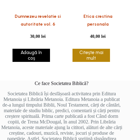
Dumnezeu revelatie si
Etica crestina
autoritate vol. 6
personala
30,00
lei
40,00
lei
Adaugă în
Citește mai
coș
mult
Ce face Societatea Biblică?
Societatea Biblică își desfășoară activitatea prin Editura
Metanoia și Librăria Metanoia. Editura Metanoia a publicat
de-a lungul timpului Biblii, Noul Testament, cărți de cântări,
materiale de studiu biblic, predici, comentarii și cărți pentru
creștere spirituală. Prima carte publicată a fost Când dorm
copiii, de Trena McDougal, în anul 2002. Prin Librăria
Metanoia, aceste materiale ajung la cititori, alături de alte cărți
creștine, cadouri, muzică, reviste, jocuri și produse de
papetărie. Astfel, Societatea Biblică sprijină răspândirea