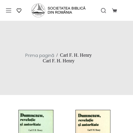
Sari
la
Coș
conținut
de
cumpărăt
Prima pagină
/
Carl F. H. Henry
Carl F. H. Henry