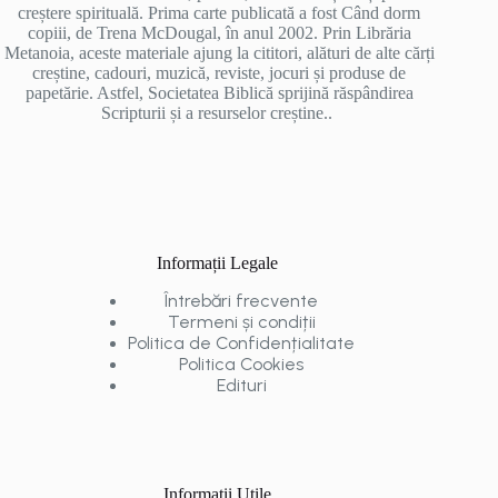
creștere spirituală. Prima carte publicată a fost Când dorm
copiii, de Trena McDougal, în anul 2002. Prin Librăria
Metanoia, aceste materiale ajung la cititori, alături de alte cărți
creștine, cadouri, muzică, reviste, jocuri și produse de
papetărie. Astfel, Societatea Biblică sprijină răspândirea
Scripturii și a resurselor creștine..
Informații Legale
Întrebări frecvente
Termeni și condiții
Politica de Confidențialitate
Politica Cookies
Edituri
Informații Utile