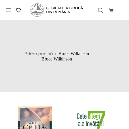
Sari
la
Coș
conținut
de
cumpărăt
Prima pagină
/
Bruce Wilkinson
Bruce Wilkinson