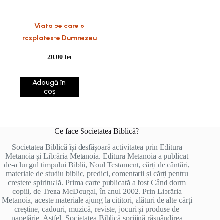
Viata pe care o
rasplateste Dumnezeu
20,00
lei
Adaugă în
coș
Ce face Societatea Biblică?
Societatea Biblică își desfășoară activitatea prin Editura
Metanoia și Librăria Metanoia. Editura Metanoia a publicat
de-a lungul timpului Biblii, Noul Testament, cărți de cântări,
materiale de studiu biblic, predici, comentarii și cărți pentru
creștere spirituală. Prima carte publicată a fost Când dorm
copiii, de Trena McDougal, în anul 2002. Prin Librăria
Metanoia, aceste materiale ajung la cititori, alături de alte cărți
creștine, cadouri, muzică, reviste, jocuri și produse de
papetărie. Astfel, Societatea Biblică sprijină răspândirea