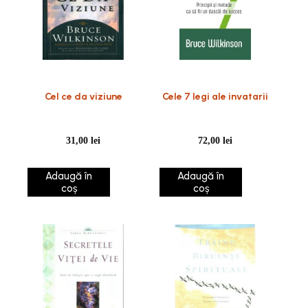
Cel ce da viziune
Cele 7 legi ale invatarii
31,00
lei
72,00
lei
Adaugă în
Adaugă în
coș
coș