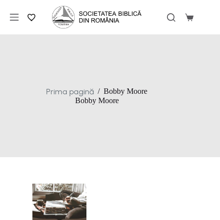
Sari
la
Coș
conținut
de
cumpărăt
Prima pagină
/
Bobby Moore
Bobby Moore