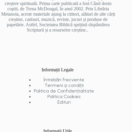
creștere spirituală. Prima carte publicată a fost Când dorm
copiii, de Trena McDougal, în anul 2002. Prin Librăria
Metanoia, aceste materiale ajung la cititori, alături de alte cărți
creștine, cadouri, muzică, reviste, jocuri și produse de
papetărie. Astfel, Societatea Biblică sprijină răspândirea
Scripturii și a resurselor creștine..
Informații Legale
Întrebări frecvente
Termeni și condiții
Politica de Confidențialitate
Politica Cookies
Edituri
Informații Utile