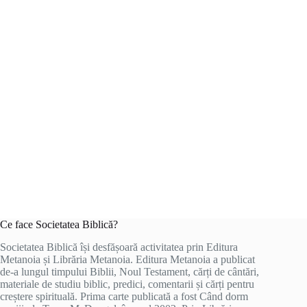
Ce face Societatea Biblică?
Societatea Biblică își desfășoară activitatea prin Editura
Metanoia și Librăria Metanoia. Editura Metanoia a publicat
de-a lungul timpului Biblii, Noul Testament, cărți de cântări,
materiale de studiu biblic, predici, comentarii și cărți pentru
creștere spirituală. Prima carte publicată a fost Când dorm