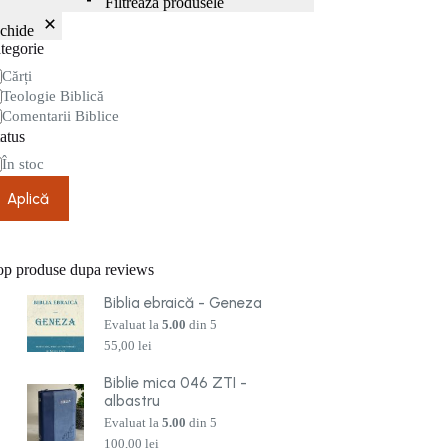
Filtrează produsele
nchide
tegorie
tegorie
Cărți
Teologie Biblică
Comentarii Biblice
atus
are
În stoc
Aplică
op produse dupa reviews
Biblia ebraică - Geneza
Evaluat la
5.00
din 5
55,00
lei
Biblie mica 046 ZTI -
albastru
Evaluat la
5.00
din 5
100,00
lei