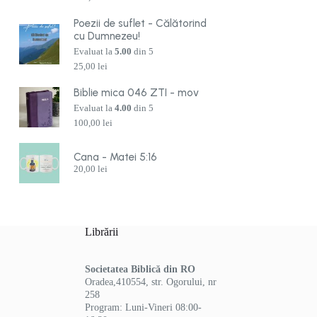
Poezii de suflet - Călătorind
cu Dumnezeu!
Evaluat la
5.00
din 5
25,00
lei
Biblie mica 046 ZTI - mov
Evaluat la
4.00
din 5
100,00
lei
Cana - Matei 5:16
20,00
lei
Librării
Societatea Biblică din RO
Oradea,410554, str. Ogorului, nr
258
Program: Luni-Vineri 08:00-