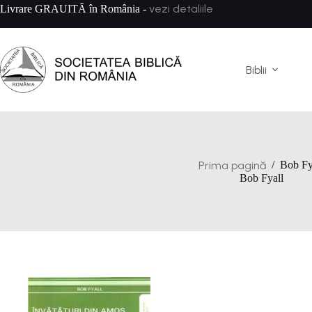
Sari
vezi detaliile
Livrare GRAUITĂ în România -
la
conținut
Biblii
Prima pagină
/
Bob Fy
Bob Fyall