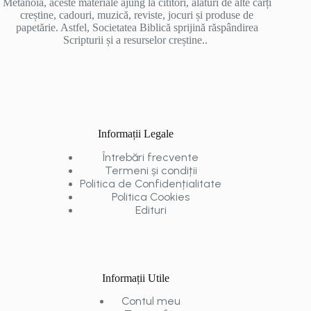
Metanoia, aceste materiale ajung la cititori, alături de alte cărți
creștine, cadouri, muzică, reviste, jocuri și produse de
papetărie. Astfel, Societatea Biblică sprijină răspândirea
Scripturii și a resurselor creștine..
Informații Legale
Întrebări frecvente
Termeni și condiții
Politica de Confidențialitate
Politica Cookies
Edituri
Informații Utile
Contul meu