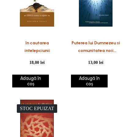
In cautarea
Puterea lui Dumnezeu si
intelepciunii
comunitatea noii
creatii
18,00
lei
13,00
lei
Adaugă în
Adaugă în
coș
coș
STOC EPUIZAT