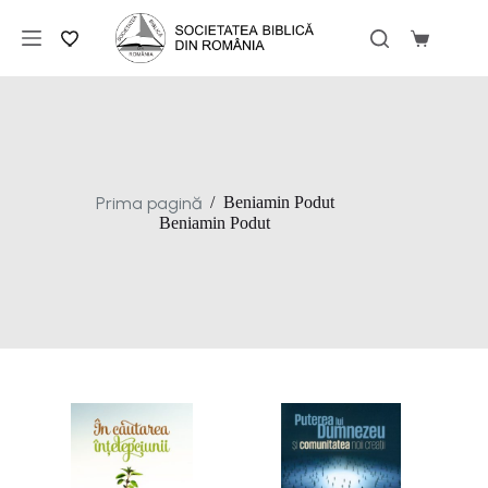
Sari
la
Coș
conținut
de
cumpărăt
Prima pagină
/
Beniamin Podut
Beniamin Podut