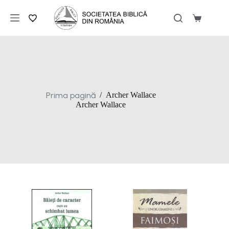
Sari
la
Coș
conținut
de
cumpărăt
Prima pagină
/
Archer Wallace
Archer Wallace