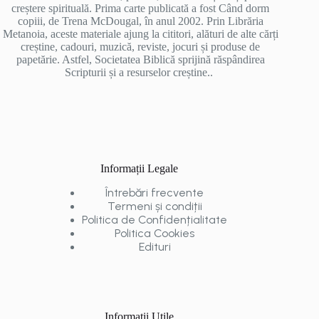
creștere spirituală. Prima carte publicată a fost Când dorm
copiii, de Trena McDougal, în anul 2002. Prin Librăria
Metanoia, aceste materiale ajung la cititori, alături de alte cărți
creștine, cadouri, muzică, reviste, jocuri și produse de
papetărie. Astfel, Societatea Biblică sprijină răspândirea
Scripturii și a resurselor creștine..
Informații Legale
Întrebări frecvente
Termeni și condiții
Politica de Confidențialitate
Politica Cookies
Edituri
Informații Utile