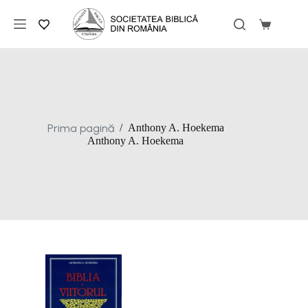
Sari
la
Coș
conținut
de
cumpărăt
Prima pagină
/
Anthony A. Hoekema
Anthony A. Hoekema