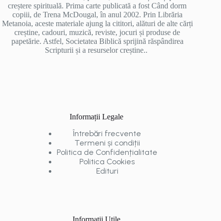
creștere spirituală. Prima carte publicată a fost Când dorm
copiii, de Trena McDougal, în anul 2002. Prin Librăria
Metanoia, aceste materiale ajung la cititori, alături de alte cărți
creștine, cadouri, muzică, reviste, jocuri și produse de
papetărie. Astfel, Societatea Biblică sprijină răspândirea
Scripturii și a resurselor creștine..
Informații Legale
Întrebări frecvente
Termeni și condiții
Politica de Confidențialitate
Politica Cookies
Edituri
Informații Utile