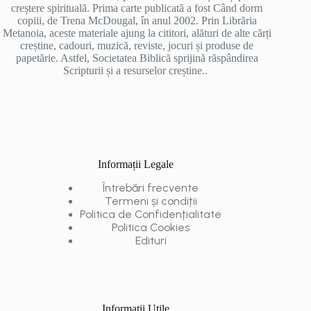
creștere spirituală. Prima carte publicată a fost Când dorm
copiii, de Trena McDougal, în anul 2002. Prin Librăria
Metanoia, aceste materiale ajung la cititori, alături de alte cărți
creștine, cadouri, muzică, reviste, jocuri și produse de
papetărie. Astfel, Societatea Biblică sprijină răspândirea
Scripturii și a resurselor creștine..
Informații Legale
Întrebări frecvente
Termeni și condiții
Politica de Confidențialitate
Politica Cookies
Edituri
Informații Utile