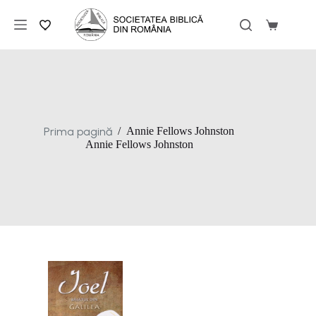
Sari
la
Coș
conținut
de
cumpărăt
Prima pagină
/
Annie Fellows Johnston
Annie Fellows Johnston