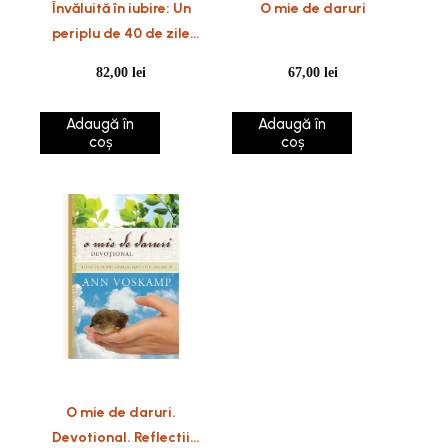
Învăluită în iubire: Un
O mie de daruri
periplu de 40 de zile
care îți va schimba
82,00
lei
67,00
lei
viața pentru totdeauna
Adaugă în
Adaugă în
coș
coș
O mie de daruri.
Devotional. Reflectii