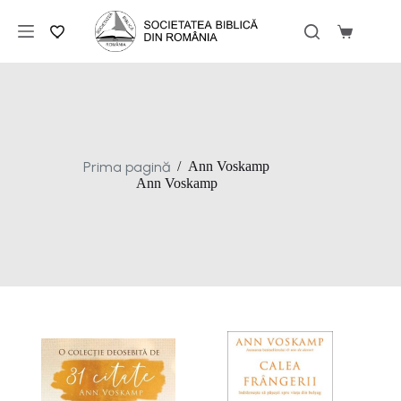
Sari
la
Coș
conținut
de
cumpărăt
Prima pagină
/
Ann Voskamp
Ann Voskamp