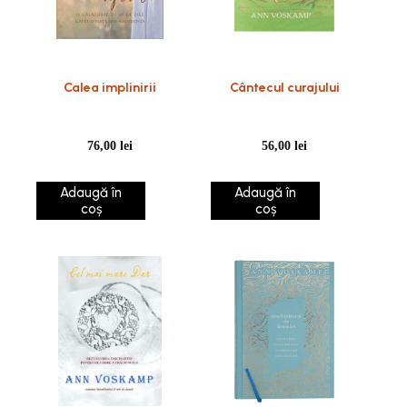
Calea implinirii
Cântecul curajului
76,00
lei
56,00
lei
Adaugă în
Adaugă în
coș
coș