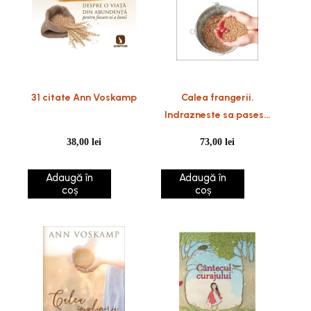
31 citate Ann Voskamp
Calea frangerii.
Indrazneste sa pasesti
spre viata din belsug
38,00
lei
73,00
lei
Adaugă în
Adaugă în
coș
coș