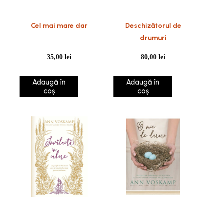
Cel mai mare dar
Deschizătorul de
drumuri
35,00
lei
80,00
lei
Adaugă în
Adaugă în
coș
coș