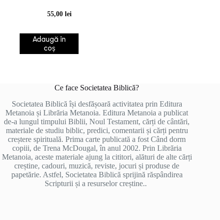
despre gasirea harului
55,00
lei
de fiecare zi
Adaugă în
coș
Ce face Societatea Biblică?
Societatea Biblică își desfășoară activitatea prin Editura
Metanoia și Librăria Metanoia. Editura Metanoia a publicat
de-a lungul timpului Biblii, Noul Testament, cărți de cântări,
materiale de studiu biblic, predici, comentarii și cărți pentru
creștere spirituală. Prima carte publicată a fost Când dorm
copiii, de Trena McDougal, în anul 2002. Prin Librăria
Metanoia, aceste materiale ajung la cititori, alături de alte cărți
creștine, cadouri, muzică, reviste, jocuri și produse de
papetărie. Astfel, Societatea Biblică sprijină răspândirea
Scripturii și a resurselor creștine..