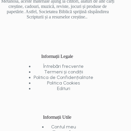
Metanoia, aceste materiale ajung la cititori, alături de alte cărți
creștine, cadouri, muzică, reviste, jocuri și produse de
papetărie. Astfel, Societatea Biblică sprijină răspândirea
Scripturii și a resurselor creștine..
Informații Legale
Întrebări frecvente
Termeni și condiții
Politica de Confidențialitate
Politica Cookies
Edituri
Informații Utile
Contul meu