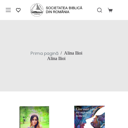
Sari
la
Coș
conținut
de
cumpărăt
Prima pagină
/
Alina Ilioi
Alina Ilioi