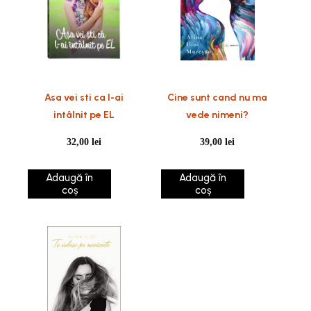
Asa vei sti ca l-ai
Cine sunt cand nu ma
intâlnit pe EL
vede nimeni?
32,00
lei
39,00
lei
Adaugă în
Adaugă în
coș
coș