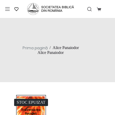
Sari
la
Coș
conținut
de
cumpărăt
Prima pagină
/
Alice Panaiodor
Alice Panaiodor
STOC EPUIZAT