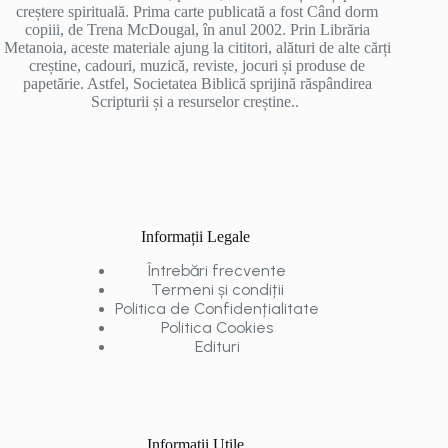
creștere spirituală. Prima carte publicată a fost Când dorm
copiii, de Trena McDougal, în anul 2002. Prin Librăria
Metanoia, aceste materiale ajung la cititori, alături de alte cărți
creștine, cadouri, muzică, reviste, jocuri și produse de
papetărie. Astfel, Societatea Biblică sprijină răspândirea
Scripturii și a resurselor creștine..
Informații Legale
Întrebări frecvente
Termeni și condiții
Politica de Confidențialitate
Politica Cookies
Edituri
Informații Utile