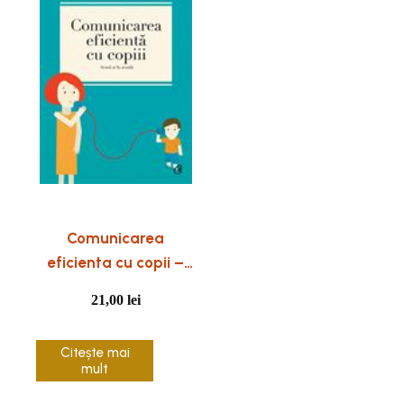
Comunicarea
eficienta cu copii –
acasa si la scoala
21,00
lei
Citește mai
mult