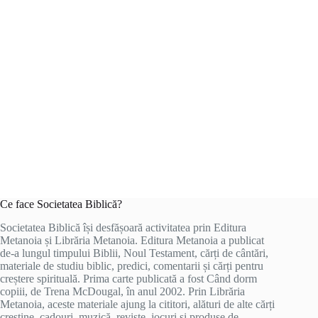
Ce face Societatea Biblică?
Societatea Biblică își desfășoară activitatea prin Editura
Metanoia și Librăria Metanoia. Editura Metanoia a publicat
de-a lungul timpului Biblii, Noul Testament, cărți de cântări,
materiale de studiu biblic, predici, comentarii și cărți pentru
creștere spirituală. Prima carte publicată a fost Când dorm
copiii, de Trena McDougal, în anul 2002. Prin Librăria
Metanoia, aceste materiale ajung la cititori, alături de alte cărți
creștine, cadouri, muzică, reviste, jocuri și produse de