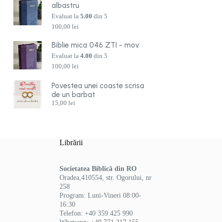
albastru
Evaluat la
5.00
din 5
100,00
lei
Biblie mica 046 ZTI - mov
Evaluat la
4.00
din 5
100,00
lei
Povestea unei coaste scrisa
de un barbat
15,00
lei
Librării
Societatea Biblică din RO
Oradea,410554, str. Ogorului, nr
258
Program: Luni-Vineri 08:00-
16:30
Telefon: +40 359 425 990