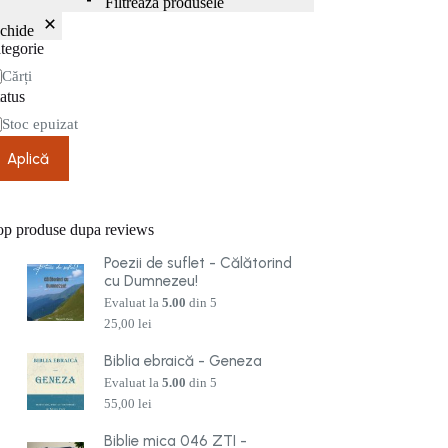
Filtrează produsele
nchide
tegorie
tegorie
Cărți
atus
are
Stoc epuizat
Aplică
op produse dupa reviews
Poezii de suflet - Călătorind
cu Dumnezeu!
Evaluat la
5.00
din 5
25,00
lei
Biblia ebraică - Geneza
Evaluat la
5.00
din 5
55,00
lei
Biblie mica 046 ZTI -