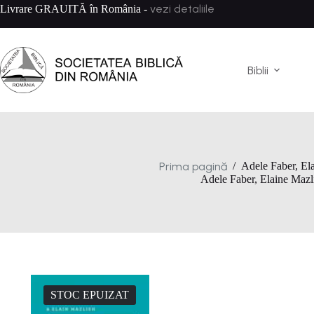
Sari
vezi detaliile
Livrare GRAUITĂ în România -
la
conținut
Biblii
Prima pagină
/
Adele Faber, El
Adele Faber, Elaine Mazl
STOC EPUIZAT