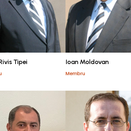
Rivis Tipei
Ioan Moldovan
u
Membru