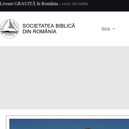
vezi detaliile
Livrare GRAUITĂ în România -
Biblii