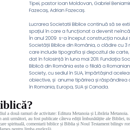
Tipei, pastor Ioan Moldovan, Gabriel Beniami
Fazecaș, Adrian Fazecaș.
Lucrarea Societatii Biblice continuă să se exti
spațiul în care a funcționat a devenit neînc
În anul 2009 s-a început construcția noului 
Societății Biblice din România, o clădire cu 3 n
care include tipografia și depozitul de carte,
dat în folosință în luna mai 2011. Fundația So
Biblică din România este o filială a Romanian
Society, cu sediul în SUA, împărtășind acelea
obiective, și anume tipărirea și răspândirea de
în Romania, Europa, SUA și Canada.
iblică?
mediul a două ramuri de activitate: Editura Metanoia și Librăria Metanoia
anii următori, au fost publicate câteva ediții îmbunătățite ale Bibliei, t
urizare spirituală, comentarii biblice și Biblia și Noul Testament bilingv
James pentru limba engleză).