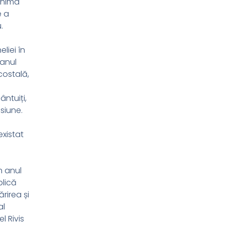
inima
e a
.
liei în
 anul
costală,
ântuiți,
esiune.
existat
n anul
blică
rirea și
al
l Rivis