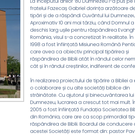
La începutul anilor ’80 Dumnezeu i-a pus pe 
fratelui Fazecaș Gabriel dorința arzătoare d
tipări și de a răspândi Cuvântul lui Dumnezeu
Aproximativ 10 ani mai târziu, când Domnul a
deschis larg ușile pentru răspândirea Evanghe
România, visul s-a concretizat în realitate. În
1998 a fost înființată Misiunea Română Penti
care avea ca obiectiv principal tipărirea și
răspândirea de Biblii atât în rândul celor nem
cât și în rândul creștinilor, indiferent de conf
În realizarea proiectului de tipărire a Bibliei a 
o colaborare și cu alte societăți biblice din
străinătate. Cu ajutorul și binecuvântarea lui
Dumnezeu, lucrarea a crescut tot mai mult. Î
2005 a fost înființată Fundația Societatea Bi
din România, care are ca scop primordial tipă
răspândirea de Biblii. Boardul de conducere 
acestei Societăți este format din: pastor Pave