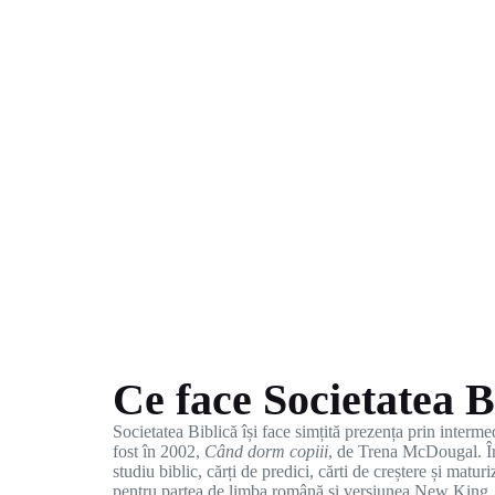
Ce face Societatea B
Societatea Biblică își face simțită prezența prin inter
fost în 2002,
Când dorm copiii
, de Trena McDougal. În 
studiu biblic, cărți de predici, cărti de creștere și mat
pentru partea de limba română și versiunea New King 