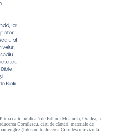
n
ndă, iar
ăpător.
sediu al
iveluri,
 sediu
cietatea
 Bible
și
 Biblii
. Prima carte publicată de Editura Metanoia, Oradea, a
raducerea Cornilescu, cărți de cântări, materiale de
 roman-englez (folosind traducerea Cornilescu revizuită